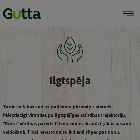
Ilgtspēja
Tas ir ceļš, kas ved uz patīkamu pārmaiņu pieredzi.
Mērķtiecīgi virzoties pa ilgtspējīgas attīstības trajektoriju,
“Gutta” vērtības paredz līdzdarboties draudzīgākas pasaules
veidošanā. Tikai ienesot mūsu ikdienā rūpes par dabu,