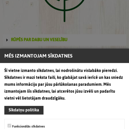
RŪPĒS PAR DABU UN VESELĪBU
MĒS IZMANTOJAM SĪKDATNES
Šī vietne izmanto sīkdatnes, lai nodrošinātu vislabāko pieredzi.
Sīkdatnes ir mazi teksta faili, ko glabājat savā ierīcē un kas sniedz
mums informāciju par jūsu pārlūkošanas paradumiem. Mēs
izmantojam šīs sīkdatnes, lai atcerētos jūsu izvēli un padarītu
vietni vēl lietotājam draudzīgāku.
Sīkdatņu politika
Funkcionālās sīkdatnes