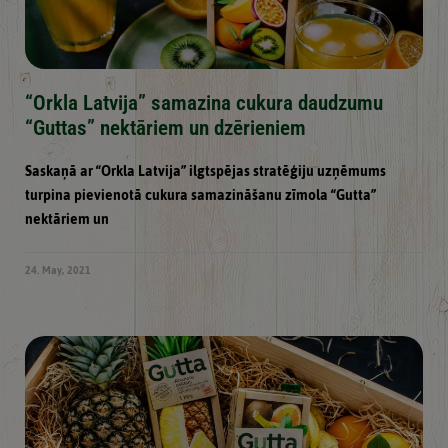
“Orkla Latvija” samazina cukura daudzumu
“Guttas” nektāriem un dzērieniem
Saskaņā ar “Orkla Latvija” ilgtspējas stratēģiju uzņēmums
turpina pievienotā cukura samazināšanu zīmola “Gutta”
nektāriem un
24. May, 2021