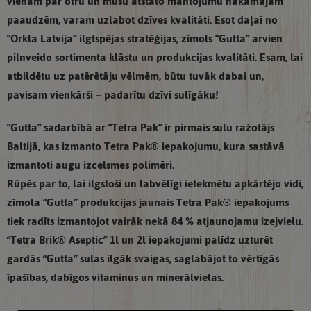
vienam par otru un mūsu atstāto mantojumu nākamajām
paaudzēm, varam uzlabot dzīves kvalitāti. Esot daļai no
“Orkla Latvija” ilgtspējas stratēģijas, zīmols “Gutta” arvien
pilnveido sortimenta klāstu un produkcijas kvalitāti. Esam, lai
atbildētu uz patērētāju vēlmēm, būtu tuvāk dabai un,
pavisam vienkārši – padarītu dzīvi sulīgāku!
“Gutta” sadarbībā ar “Tetra Pak” ir pirmais sulu ražotājs
Baltijā, kas izmanto Tetra Pak® iepakojumu, kura sastāvā
izmantoti augu izcelsmes polimēri.
Rūpēs par to, lai ilgstoši un labvēlīgi ietekmētu apkārtējo vidi,
zīmola “Gutta” produkcijas jaunais Tetra Pak® iepakojums
tiek radīts izmantojot vairāk nekā 84 % atjaunojamu izejvielu.
“Tetra Brik® Aseptic” 1l un 2l iepakojumi palīdz uzturēt
gardās “Gutta” sulas ilgāk svaigas, saglabājot to vērtīgās
īpašības, dabīgos vitamīnus un minerālvielas.