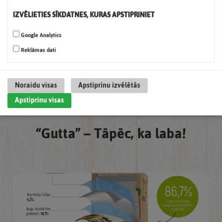
IZVĒLIETIES SĪKDATNES, KURAS APSTIPRINIET
Google Analytics
Reklāmas dati
AR SKATU NĀKOTNĒ
Noraidu visas
Apstiprinu izvēlētās
Apstiprinu visas
“Gutta” – Tāpēc, ka laba!