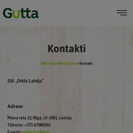
Kontakti
Sākumlapa
»
Par Guttu
»
Kontakti
SIA „Orkla Latvija”
Adrese
Miera iela 22, Rīga, LV-1001, Latvija
Tālrunis: +371 67080302
E-pasts:
orkla@orkla.lv