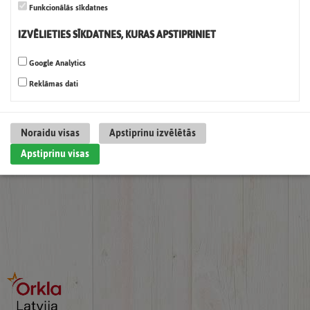
Tālrunis: (+371) 67080361
Funkcionālās sīkdatnes
IZVĒLIETIES SĪKDATNES, KURAS APSTIPRINIET
Mārketings
Google Analytics
E-pasts:
sadarbiba@orkla.lv
Reklāmas dati
Noraidu visas
Apstiprinu izvēlētās
Apstiprinu visas