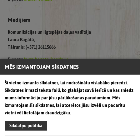
Medijiem
Komunikācijas un ilgtspējas daļas vadītāja
Laura Bagātā,
Tālrunis: (+371) 26115666
E-pasts:
laura.bagata@orkla.lv
MĒS IZMANTOJAM SĪKDATNES
Pasūtījumiem un sadarbībai
Šī vietne izmanto sīkdatnes, lai nodrošinātu vislabāko pieredzi.
Sīkdatnes ir mazi teksta faili, ko glabājat savā ierīcē un kas sniedz
Tālrunis: (+371) 67080390;
mums informāciju par jūsu pārlūkošanas paradumiem. Mēs
Fakss: (+371) 67080391
izmantojam šīs sīkdatnes, lai atcerētos jūsu izvēli un padarītu
vietni vēl lietotājam draudzīgāku.
Sīkdatņu politika
Atsauksmēm