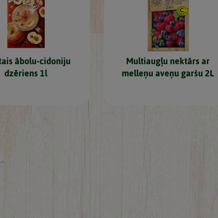
tais ābolu-cidoniju
Multiaugļu nektārs ar
dzēriens 1l
melleņu aveņu garšu 2L