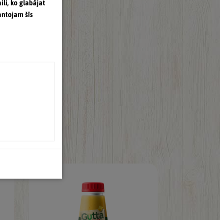
ili, ko glabājat
antojam šīs