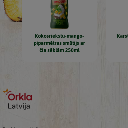
Kokosriekstu-mango-
Kars
piparmētras smūtijs ar
čia sēklām 250ml