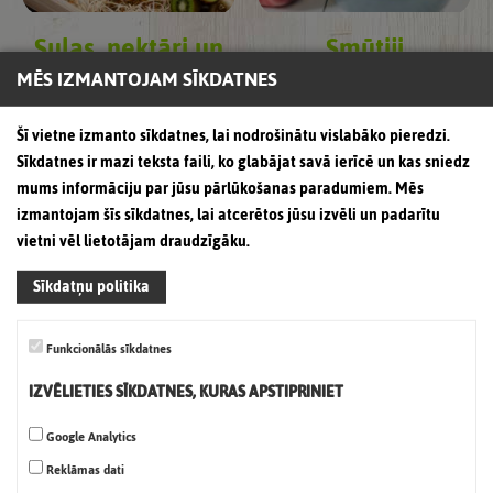
Sulas, nektāri un
Smūtiji
dzērieni
MĒS IZMANTOJAM SĪKDATNES
Šī vietne izmanto sīkdatnes, lai nodrošinātu vislabāko pieredzi.
Sīkdatnes ir mazi teksta faili, ko glabājat savā ierīcē un kas sniedz
mums informāciju par jūsu pārlūkošanas paradumiem. Mēs
izmantojam šīs sīkdatnes, lai atcerētos jūsu izvēli un padarītu
vietni vēl lietotājam draudzīgāku.
Sīkdatņu politika
Funkcionālās sīkdatnes
IZVĒLIETIES SĪKDATNES, KURAS APSTIPRINIET
Sezonālie produkti
Google Analytics
Reklāmas dati