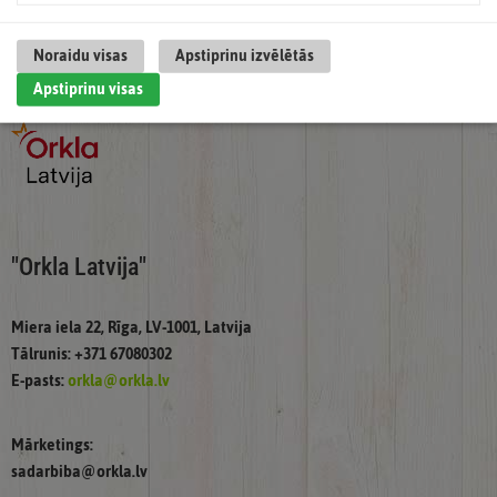
Noraidu visas
Apstiprinu izvēlētās
Apstiprinu visas
"Orkla Latvija"
Miera iela 22, Rīga, LV-1001, Latvija
Tālrunis: +371 67080302
E-pasts:
orkla@orkla.lv
Mārketings:
sadarbiba@orkla.lv