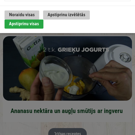
Sarkano vīnogu nektāra limonāde
Noraidu visas
Apstiprinu izvēlētās
Apstiprinu visas
Ananasu nektāra un augļu smūtijs ar ingveru
Visas receptes