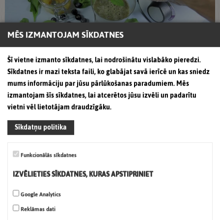
MĒS IZMANTOJAM SĪKDATNES
Šī vietne izmanto sīkdatnes, lai nodrošinātu vislabāko pieredzi.
Sīkdatnes ir mazi teksta faili, ko glabājat savā ierīcē un kas sniedz
Granātābolu dzēriena kokteilis imūnsistēmai
mums informāciju par jūsu pārlūkošanas paradumiem. Mēs
izmantojam šīs sīkdatnes, lai atcerētos jūsu izvēli un padarītu
vietni vēl lietotājam draudzīgāku.
Sīkdatņu politika
Funkcionālās sīkdatnes
IZVĒLIETIES SĪKDATNES, KURAS APSTIPRINIET
Google Analytics
Reklāmas dati