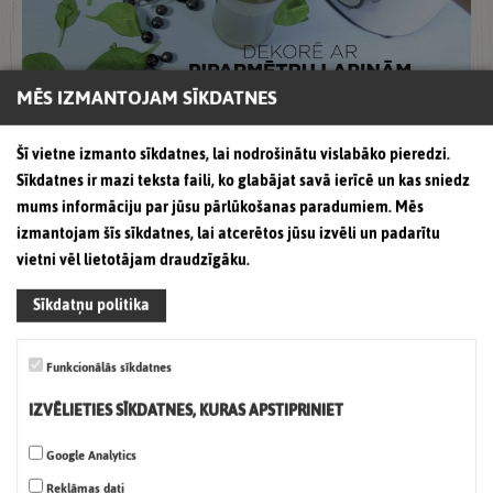
MĒS IZMANTOJAM SĪKDATNES
Šī vietne izmanto sīkdatnes, lai nodrošinātu vislabāko pieredzi.
Granātābolu dzēriena kokteilis
Sīkdatnes ir mazi teksta faili, ko glabājat savā ierīcē un kas sniedz
imūnsistēmai
mums informāciju par jūsu pārlūkošanas paradumiem. Mēs
izmantojam šīs sīkdatnes, lai atcerētos jūsu izvēli un padarītu
vietni vēl lietotājam draudzīgāku.
Sīkdatņu politika
Funkcionālās sīkdatnes
IZVĒLIETIES SĪKDATNES, KURAS APSTIPRINIET
Google Analytics
Reklāmas dati