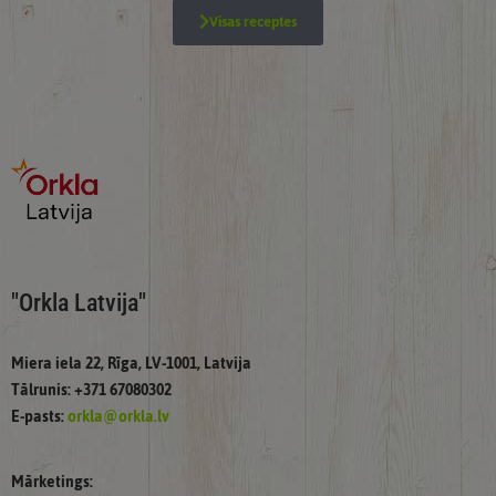
Visas receptes
"Orkla Latvija"
Miera iela 22, Rīga, LV-1001, Latvija
Tālrunis: +371 67080302
E-pasts:
orkla@orkla.lv
Mārketings: