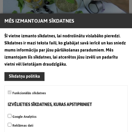
MĒS IZMANTOJAM SĪKDATNES
Šī vietne izmanto sīkdatnes, lai nodrošinātu vislabāko pieredzi.
Sīkdatnes ir mazi teksta faili, ko glabājat savā ierīcē un kas sniedz
Granātābolu dzēriena kokteilis imūnsistēmai
mums informāciju par jūsu pārlūkošanas paradumiem. Mēs
izmantojam šīs sīkdatnes, lai atcerētos jūsu izvēli un padarītu
vietni vēl lietotājam draudzīgāku.
Sīkdatņu politika
Funkcionālās sīkdatnes
IZVĒLIETIES SĪKDATNES, KURAS APSTIPRINIET
Google Analytics
Reklāmas dati