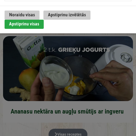
Sarkano vīnogu nektāra limonāde
Noraidu visas
Apstiprinu izvēlētās
Apstiprinu visas
Ananasu nektāra un augļu smūtijs ar ingveru
Visas receptes