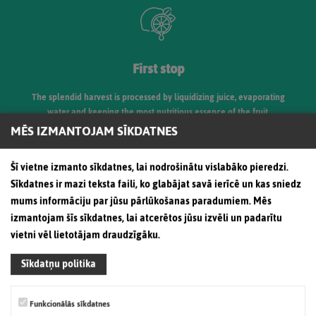
First stop
The splendid harvest is processed by liquidizing juice, evaporating
water and keeping the most nutritious essence of the fruit.
MĒS IZMANTOJAM SĪKDATNES
Šī vietne izmanto sīkdatnes, lai nodrošinātu vislabāko pieredzi.
Sīkdatnes ir mazi teksta faili, ko glabājat savā ierīcē un kas sniedz
mums informāciju par jūsu pārlūkošanas paradumiem. Mēs
izmantojam šīs sīkdatnes, lai atcerētos jūsu izvēli un padarītu
vietni vēl lietotājam draudzīgāku.
Second stop
Sīkdatņu politika
In the factory, the juice is supplemented with as much drinking water
as has been evaporated before, in order to comply all the
Funkcionālās sīkdatnes