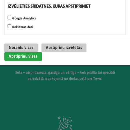
requirements of taste.
IZVĒLIETIES SĪKDATNES, KURAS APSTIPRINIET
Google Analytics
Reklāmas dati
Noraidu visas
Apstiprinu izvēlētās
Apstiprinu visas
Trešā pietura
Sula – atspirdzinoša, garšīga un vērtīga – tiek pildīta tai speciāli
paredzētā iepakojumā un dodas ceļā pie Tevis!