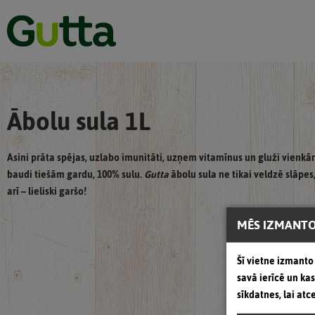
Ābolu sula 1L
Asini prāta spējas, uzlabo imunitāti, uzņem vitamīnus un gluži vienkār
baudi tiešām gardu, 100% sulu.
Gutta
ābolu sula ne tikai veldzē slāpes
arī – lieliski garšo!
MĒS IZMANTO
Šī vietne izmanto 
savā ierīcē un k
sīkdatnes, lai atc