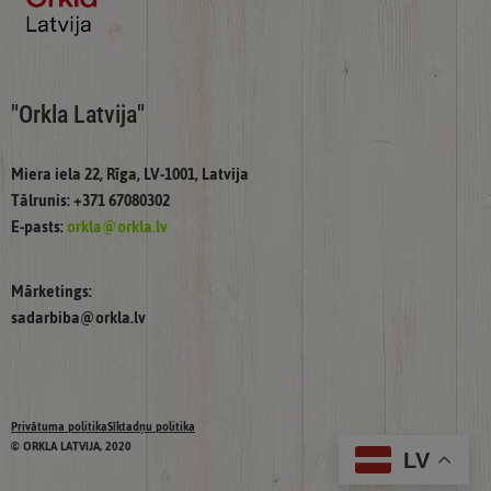
"Orkla Latvija"
Miera iela 22, Rīga, LV-1001, Latvija
Tālrunis: +371 67080302
E-pasts:
orkla@orkla.lv
Mārketings:
sadarbiba@orkla.lv
Privātuma politika
Sīktadņu politika
© ORKLA LATVIJA, 2020
LV