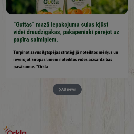
“Guttas” mazā iepakojuma sulas kļūst
videi draudzīgākas, pakāpeniski pārejot uz
papīra salmiņiem.
Turpinot savus ilgtspējas stratēģijā noteiktos mērķus un
ievērojot Eiropas līmenī noteiktos vides aizsardzības
pasākumus, “Orkla
All news