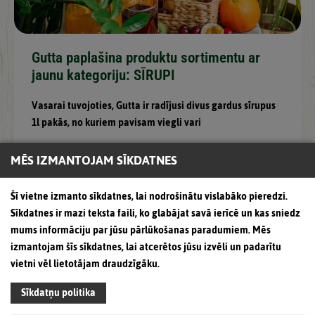
Gutta paplašina produktu sortimentu ar
jaunu kategoriju: SĪRUPI
Vasarai tuvojoties, Gutta ir radījusi divus gardus sīrupus
1l pakās, no kuriem pavisam viegli vari
MĒS IZMANTOJAM SĪKDATNES
Šī vietne izmanto sīkdatnes, lai nodrošinātu vislabāko pieredzi.
Sīkdatnes ir mazi teksta faili, ko glabājat savā ierīcē un kas sniedz
mums informāciju par jūsu pārlūkošanas paradumiem. Mēs
izmantojam šīs sīkdatnes, lai atcerētos jūsu izvēli un padarītu
vietni vēl lietotājam draudzīgāku.
Sīkdatņu politika