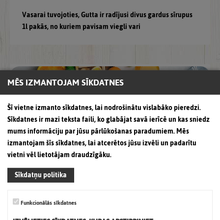
Vasarai tuvojoties, Gutta ir radījusi divus gardus sīrupus
1l pakās, no kuriem pavisam viegli vari
MĒS IZMANTOJAM SĪKDATNES
Šī vietne izmanto sīkdatnes, lai nodrošinātu vislabāko pieredzi.
Sīkdatnes ir mazi teksta faili, ko glabājat savā ierīcē un kas sniedz
mums informāciju par jūsu pārlūkošanas paradumiem. Mēs
izmantojam šīs sīkdatnes, lai atcerētos jūsu izvēli un padarītu
vietni vēl lietotājam draudzīgāku.
Sīkdatņu politika
Nacionālajā konkursā „Labākais
iepakojums Latvijā 2021” zīmols “Gutta” ir
Funkcionālās sīkdatnes
ieguvis godpilno 2.vietu dzērienu