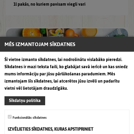
1l pakās, no kuriem pavisam viegli vari
MĒS IZMANTOJAM SĪKDATNES
Šī vietne izmanto sīkdatnes, lai nodrošinātu vislabāko pieredzi.
Sīkdatnes ir mazi teksta faili, ko glabājat savā ierīcē un kas sniedz
mums informāciju par jūsu pārlūkošanas paradumiem. Mēs
izmantojam šīs sīkdatnes, lai atcerētos jūsu izvēli un padarītu
vietni vēl lietotājam draudzīgāku.
Nacionālajā konkursā „Labākais
Sīkdatņu politika
iepakojums Latvijā 2021” zīmols “Gutta” ir
ieguvis godpilno 2.vietu dzērienu
Funkcionālās sīkdatnes
kategorijā par iepakojumu 1l un 2l sulām.
IZVĒLIETIES SĪKDATNES, KURAS APSTIPRINIET