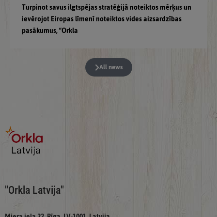
Turpinot savus ilgtspējas stratēģijā noteiktos mērķus un
ievērojot Eiropas līmenī noteiktos vides aizsardzības
pasākumus, “Orkla
All news
"Orkla Latvija"
Miera iela 22, Rīga, LV-1001, Latvija