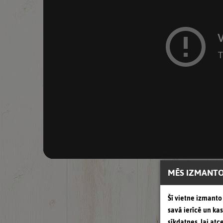
MĒS IZMANTO
Šī vietne izmanto 
savā ierīcē un k
sīkdatnes, lai atc