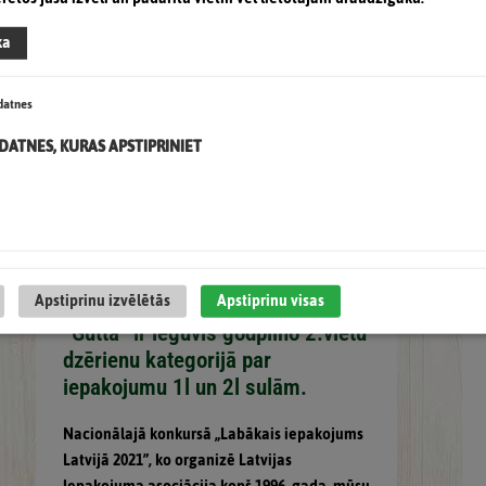
ka
datnes
KDATNES, KURAS APSTIPRINIET
Nacionālajā konkursā „Labākais
Apstiprinu izvēlētās
Apstiprinu visas
iepakojums Latvijā 2021” zīmols
“Gutta” ir ieguvis godpilno 2.vietu
dzērienu kategorijā par
iepakojumu 1l un 2l sulām.
Nacionālajā konkursā „Labākais iepakojums
Latvijā 2021”, ko organizē Latvijas