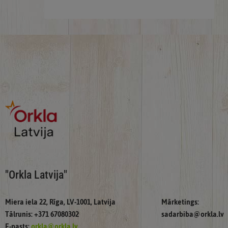
"Orkla Latvija"
Miera iela 22, Rīga, LV-1001, Latvija
Mārketings:
Tālrunis: +371 67080302
sadarbiba@orkla.lv
E-pasts:
orkla@orkla.lv