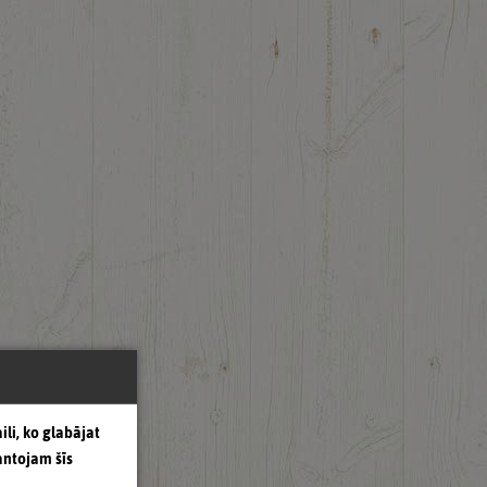
ili, ko glabājat
antojam šīs