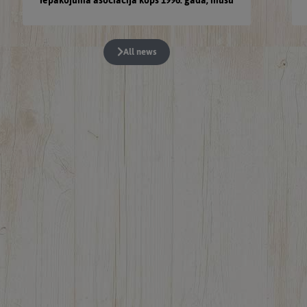
Iepakojuma asociācija kopš 1996. gada, mūsu
All news