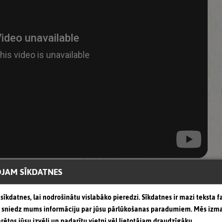
JAM SĪKDATNES
sīkdatnes, lai nodrošinātu vislabāko pieredzi. Sīkdatnes ir mazi teksta fa
as sniedz mums informāciju par jūsu pārlūkošanas paradumiem. Mēs izm
Recent Articles
erētos jūsu izvēli un padarītu vietni vēl lietotājam draudzīgāku.