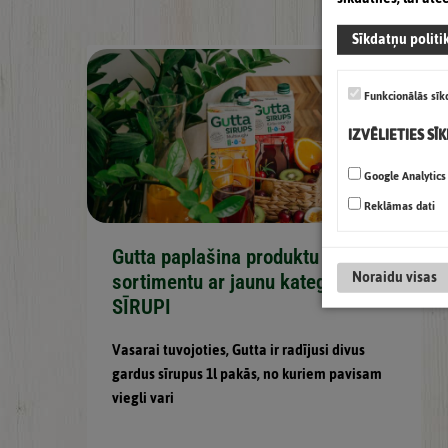
Sīkdatņu politi
Funkcionālās sīk
IZVĒLIETIES SĪ
Google Analytics
Reklāmas dati
Gutta paplašina produktu
Noraidu visas
sortimentu ar jaunu kategoriju:
SĪRUPI
Vasarai tuvojoties, Gutta ir radījusi divus
gardus sīrupus 1l pakās, no kuriem pavisam
viegli vari