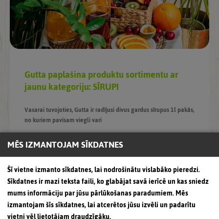
Gutta paplašina produktu sortimentu ar
jaunu kategoriju: SĪRUPI
Vasarai tuvojoties, Gutta ir radījusi divus gardus sīrupus 1l pakās,
no kuriem pavisam viegli vari
MĒS IZMANTOJAM SĪKDATNES
Šī vietne izmanto sīkdatnes, lai nodrošinātu vislabāko pieredzi.
Sīkdatnes ir mazi teksta faili, ko glabājat savā ierīcē un kas sniedz
mums informāciju par jūsu pārlūkošanas paradumiem. Mēs
izmantojam šīs sīkdatnes, lai atcerētos jūsu izvēli un padarītu
vietni vēl lietotājam draudzīgāku.