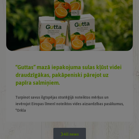
“Guttas” mazā iepakojuma sulas kļūst videi
draudzīgākas, pakāpeniski pārejot uz
papīra salmiņiem.
Turpinot savus ilgtspējas stratēģijā noteiktos mērķus un
ievērojot Eiropas līmenī noteiktos vides aizsardzības pasākumus,
“Orkla
All news