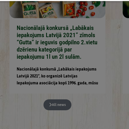
Nacionālajā konkursā „Labākais
iepakojums Latvijā 2021” zīmols
“Gutta” ir ieguvis godpilno 2.vietu
dzērienu kategorijā par
iepakojumu 1l un 2l sulām.
Nacionālajā konkursā „Labākais iepakojums
Latvijā 2021”, ko organizē Latvijas
Iepakojuma asociācija kopš 1996. gada, mūsu
All news