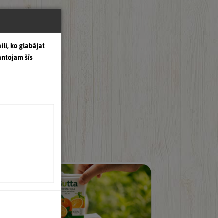
ili, ko glabājat
antojam šīs