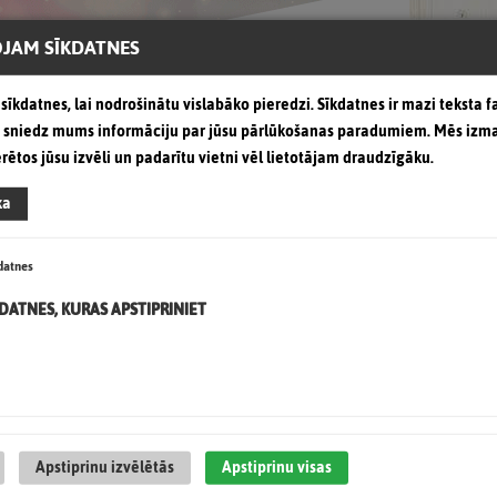
JAM SĪKDATNES
sīkdatnes, lai nodrošinātu vislabāko pieredzi. Sīkdatnes ir mazi teksta fa
as sniedz mums informāciju par jūsu pārlūkošanas paradumiem. Mēs izm
erētos jūsu izvēli un padarītu vietni vēl lietotājam draudzīgāku.
ka
datnes
Recent Articles
KDATNES, KURAS APSTIPRINIET
Apstiprinu izvēlētās
Apstiprinu visas