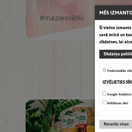
MĒS IZMANTO
Šī vietne izmanto 
savā ierīcē un k
sīkdatnes, lai atc
Sīkdatņu politi
Funkcionālās sīk
IZVĒLIETIES SĪ
Google Analytics
Reklāmas dati
Noraidu visas