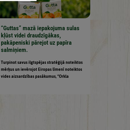
“Guttas” mazā iepakojuma sulas
kļūst videi draudzīgākas,
pakāpeniski pārejot uz papīra
salmiņiem.
Turpinot savus ilgtspējas stratēģijā noteiktos
mērķus un ievērojot Eiropas līmenī noteiktos
vides aizsardzības pasākumus, “Orkla