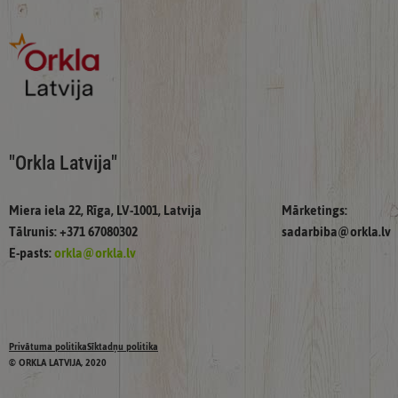
"Orkla Latvija"
Miera iela 22, Rīga, LV-1001, Latvija
Mārketings:
Tālrunis: +371 67080302
sadarbiba@orkla.lv
E-pasts:
orkla@orkla.lv
Privātuma politika
Sīktadņu politika
© ORKLA LATVIJA, 2020