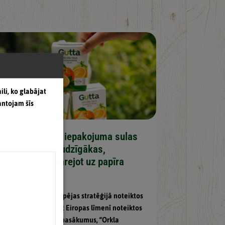
ili, ko glabājat
antojam šīs
“Guttas” mazā iepakojuma sulas
kļūst videi draudzīgākas,
pakāpeniski pārejot uz papīra
salmiņiem.
Turpinot savus ilgtspējas stratēģijā noteiktos
mērķus un ievērojot Eiropas līmenī noteiktos
vides aizsardzības pasākumus, “Orkla