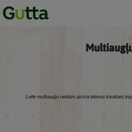
Multiaugļu
Lotte
multiaugļu nektārs aicina bērnus traukties tro