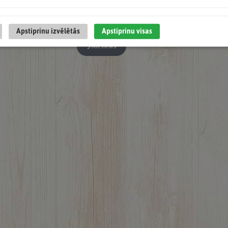
Iepakojuma asociācija kopš 1996. gada, mūsu
Apstiprinu izvēlētās
Apstiprinu visas
All news