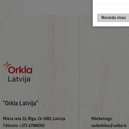
Noraidu visas
"Orkla Latvija"
Miera iela 22, Rīga, LV-1001, Latvija
Mārketings:
Tālrunis: +371 67080302
sadarbiba@orkla.lv