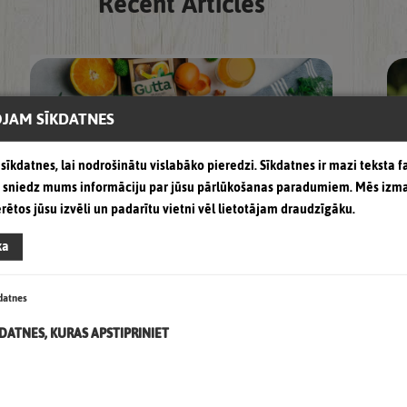
Recent Articles
JAM SĪKDATNES
sīkdatnes, lai nodrošinātu vislabāko pieredzi. Sīkdatnes ir mazi teksta fa
as sniedz mums informāciju par jūsu pārlūkošanas paradumiem. Mēs izm
erētos jūsu izvēli un padarītu vietni vēl lietotājam draudzīgāku.
ka
Nacionālajā konkursā „Labākais
iepakojums Latvijā 2021” zīmols
“Gutta” ir ieguvis godpilno 2.vietu
datnes
dzērienu kategorijā par
KDATNES, KURAS APSTIPRINIET
iepakojumu 1l un 2l sulām.
Nacionālajā konkursā „Labākais iepakojums
Latvijā 2021”, ko organizē Latvijas