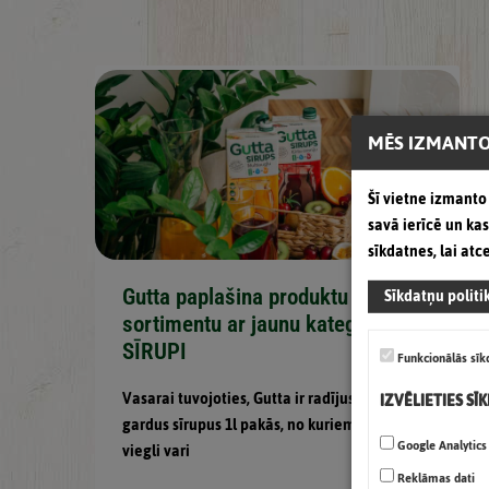
MĒS IZMANTO
Šī vietne izmanto 
savā ierīcē un k
sīkdatnes, lai atc
Sīkdatņu politi
Gutta paplašina produktu
sortimentu ar jaunu kategoriju:
SĪRUPI
Funkcionālās sīk
Vasarai tuvojoties, Gutta ir radījusi divus
IZVĒLIETIES SĪ
gardus sīrupus 1l pakās, no kuriem pavisam
Google Analytics
viegli vari
Reklāmas dati