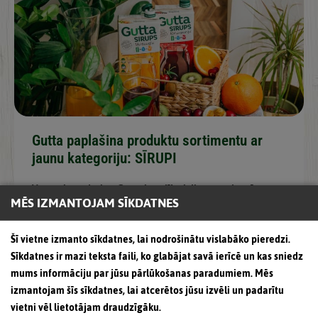
Gutta paplašina produktu sortimentu ar
jaunu kategoriju: SĪRUPI
Vasarai tuvojoties, Gutta ir radījusi divus gardus sīrupus
MĒS IZMANTOJAM SĪKDATNES
1l pakās, no kuriem pavisam viegli vari
Šī vietne izmanto sīkdatnes, lai nodrošinātu vislabāko pieredzi.
Sīkdatnes ir mazi teksta faili, ko glabājat savā ierīcē un kas sniedz
mums informāciju par jūsu pārlūkošanas paradumiem. Mēs
izmantojam šīs sīkdatnes, lai atcerētos jūsu izvēli un padarītu
vietni vēl lietotājam draudzīgāku.