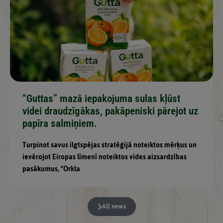
“Guttas” mazā iepakojuma sulas kļūst
videi draudzīgākas, pakāpeniski pārejot uz
papīra salmiņiem.
Turpinot savus ilgtspējas stratēģijā noteiktos mērķus un
ievērojot Eiropas līmenī noteiktos vides aizsardzības
pasākumus, “Orkla
All news