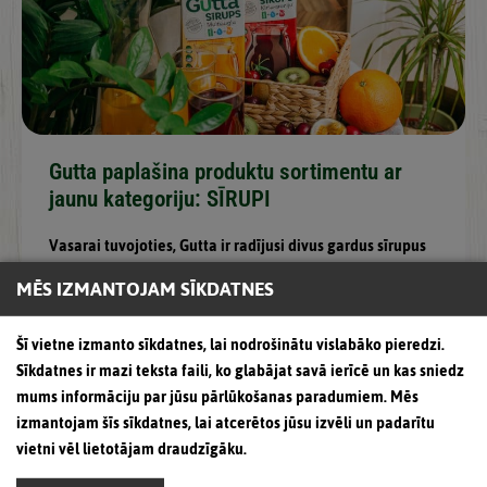
Gutta paplašina produktu sortimentu ar
jaunu kategoriju: SĪRUPI
Vasarai tuvojoties, Gutta ir radījusi divus gardus sīrupus
1l pakās, no kuriem pavisam viegli vari
MĒS IZMANTOJAM SĪKDATNES
Šī vietne izmanto sīkdatnes, lai nodrošinātu vislabāko pieredzi.
Sīkdatnes ir mazi teksta faili, ko glabājat savā ierīcē un kas sniedz
mums informāciju par jūsu pārlūkošanas paradumiem. Mēs
izmantojam šīs sīkdatnes, lai atcerētos jūsu izvēli un padarītu
vietni vēl lietotājam draudzīgāku.