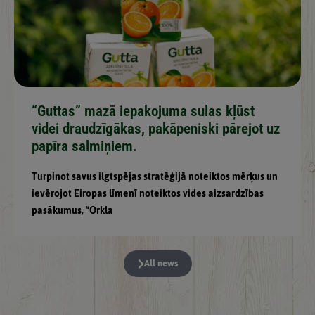
“Guttas” mazā iepakojuma sulas kļūst
videi draudzīgākas, pakāpeniski pārejot uz
papīra salmiņiem.
Turpinot savus ilgtspējas stratēģijā noteiktos mērķus un
ievērojot Eiropas līmenī noteiktos vides aizsardzības
pasākumus, “Orkla
All news