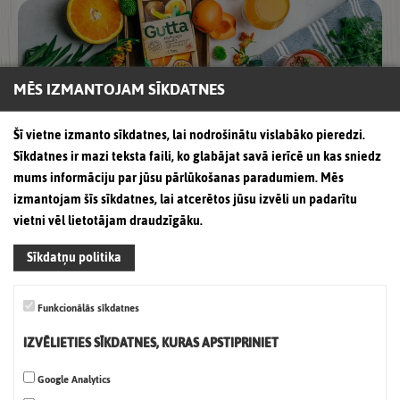
MĒS IZMANTOJAM SĪKDATNES
Šī vietne izmanto sīkdatnes, lai nodrošinātu vislabāko pieredzi.
Sīkdatnes ir mazi teksta faili, ko glabājat savā ierīcē un kas sniedz
mums informāciju par jūsu pārlūkošanas paradumiem. Mēs
izmantojam šīs sīkdatnes, lai atcerētos jūsu izvēli un padarītu
Nacionālajā konkursā „Labākais
vietni vēl lietotājam draudzīgāku.
iepakojums Latvijā 2021” zīmols “Gutta” ir
ieguvis godpilno 2.vietu dzērienu
Sīkdatņu politika
kategorijā par iepakojumu 1l un 2l sulām.
Funkcionālās sīkdatnes
Nacionālajā konkursā „Labākais iepakojums Latvijā
2021”, ko organizē Latvijas Iepakojuma asociācija kopš
IZVĒLIETIES SĪKDATNES, KURAS APSTIPRINIET
1996. gada, mūsu
Google Analytics