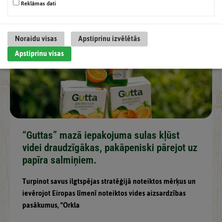
Reklāmas dati
Noraidu visas
Apstiprinu izvēlētās
Apstiprinu visas
“Guttas” mazā iepakojuma sulas kļūst
videi draudzīgākas, pakāpeniski pārejot uz
papīra salmiņiem.
Turpinot savus ilgtspējas stratēģijā noteiktos mērķus un
ievērojot Eiropas līmenī noteiktos vides aizsardzības
pasākumus, “Orkla