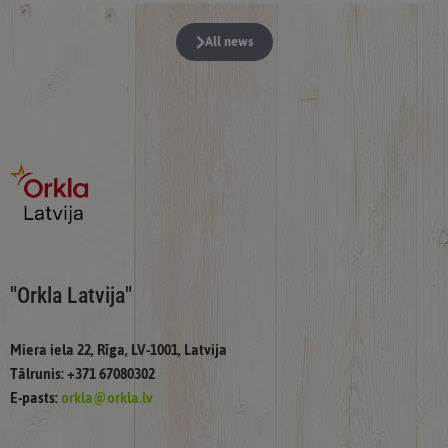
All news
"Orkla Latvija"
Miera iela 22, Rīga, LV-1001, Latvija
Tālrunis: +371 67080302
E-pasts:
orkla@orkla.lv