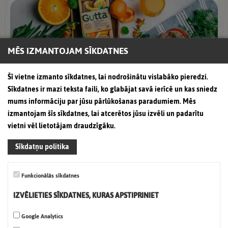
MĒS IZMANTOJAM SĪKDATNES
Šī vietne izmanto sīkdatnes, lai nodrošinātu vislabāko pieredzi.
Sīkdatnes ir mazi teksta faili, ko glabājat savā ierīcē un kas sniedz
mums informāciju par jūsu pārlūkošanas paradumiem. Mēs
izmantojam šīs sīkdatnes, lai atcerētos jūsu izvēli un padarītu
Nacionālajā konkursā „Labākais
vietni vēl lietotājam draudzīgāku.
iepakojums Latvijā 2021” zīmols “Gutta” ir
ieguvis godpilno 2.vietu dzērienu
Sīkdatņu politika
kategorijā par iepakojumu 1l un 2l sulām.
Funkcionālās sīkdatnes
Nacionālajā konkursā „Labākais iepakojums Latvijā
2021”, ko organizē Latvijas Iepakojuma asociācija kopš
IZVĒLIETIES SĪKDATNES, KURAS APSTIPRINIET
1996. gada, mūsu
Google Analytics