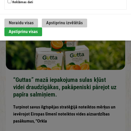
Reklāmas dati
Noraidu visas
Apstiprinu izvēlētās
Apstiprinu visas
“Guttas” mazā iepakojuma sulas kļūst
videi draudzīgākas, pakāpeniski pārejot uz
papīra salmiņiem.
Turpinot savus ilgtspējas stratēģijā noteiktos mērķus un
ievērojot Eiropas līmenī noteiktos vides aizsardzības
pasākumus, “Orkla