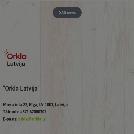
All news
"Orkla Latvija"
Miera iela 22, Rīga, LV-1001, Latvija
Tālrunis: +371 67080302
E-pasts:
orkla@orkla.lv