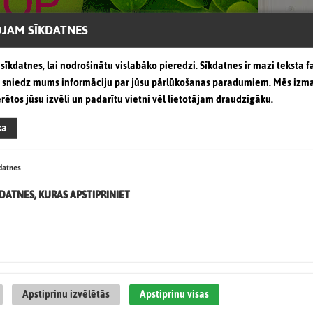
JAM SĪKDATNES
sīkdatnes, lai nodrošinātu vislabāko pieredzi. Sīkdatnes ir mazi teksta fa
as sniedz mums informāciju par jūsu pārlūkošanas paradumiem. Mēs izm
erētos jūsu izvēli un padarītu vietni vēl lietotājam draudzīgāku.
ka
datnes
Recent Articles
KDATNES, KURAS APSTIPRINIET
Apstiprinu izvēlētās
Apstiprinu visas