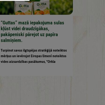
“Guttas” mazā iepakojuma sulas
kļūst videi draudzīgākas,
pakāpeniski pārejot uz papīra
salmiņiem.
Turpinot savus ilgtspējas stratēģijā noteiktos
mērķus un ievērojot Eiropas līmenī noteiktos
vides aizsardzības pasākumus, “Orkla