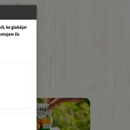
ili, ko glabājat
antojam šīs