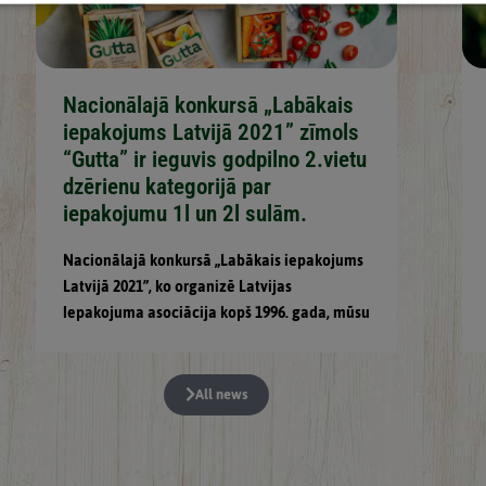
Nacionālajā konkursā „Labākais
iepakojums Latvijā 2021” zīmols
“Gutta” ir ieguvis godpilno 2.vietu
dzērienu kategorijā par
iepakojumu 1l un 2l sulām.
Nacionālajā konkursā „Labākais iepakojums
Latvijā 2021”, ko organizē Latvijas
Iepakojuma asociācija kopš 1996. gada, mūsu
All news