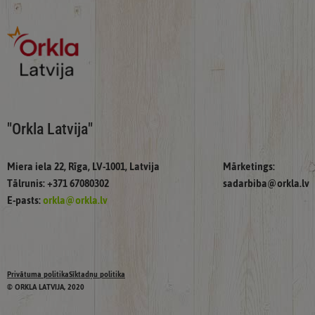
"Orkla Latvija"
Miera iela 22, Rīga, LV-1001, Latvija
Mārketings:
Tālrunis: +371 67080302
sadarbiba@orkla.lv
E-pasts:
orkla@orkla.lv
Privātuma politika
Sīktadņu politika
© ORKLA LATVIJA, 2020