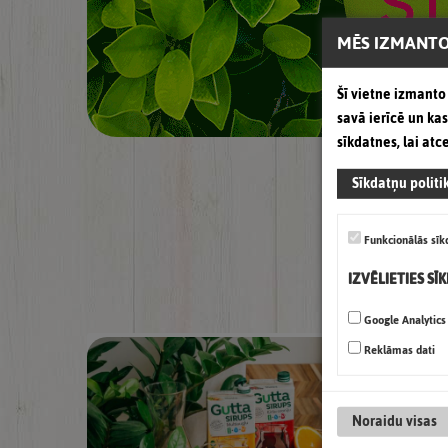
MĒS IZMANTO
Šī vietne izmanto 
savā ierīcē un k
sīkdatnes, lai atc
Sīkdatņu politi
Funkcionālās sīk
IZVĒLIETIES SĪ
Google Analytics
Reklāmas dati
Noraidu visas