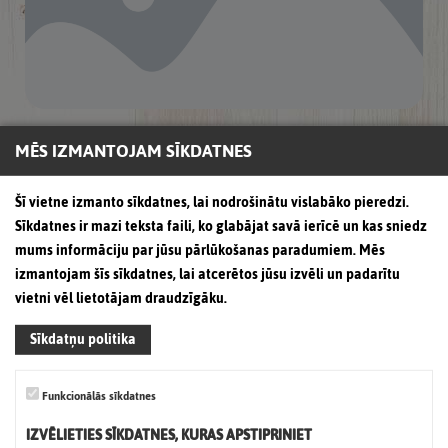
In Pineapple nectar frozen kiwi
MĒS IZMANTOJAM SĪKDATNES
31. October, 2016
Šī vietne izmanto sīkdatnes, lai nodrošinātu vislabāko pieredzi.
Sīkdatnes ir mazi teksta faili, ko glabājat savā ierīcē un kas sniedz
mums informāciju par jūsu pārlūkošanas paradumiem. Mēs
izmantojam šīs sīkdatnes, lai atcerētos jūsu izvēli un padarītu
vietni vēl lietotājam draudzīgāku.
Sīkdatņu politika
Funkcionālās sīkdatnes
IZVĒLIETIES SĪKDATNES, KURAS APSTIPRINIET