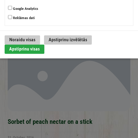
Google Analytics
Mojito of apple and white grape juice
Reklāmas dati
31. October, 2016
Noraidu visas
Apstiprinu izvēlētās
Apstiprinu visas
Sorbet of peach nectar on a stick
31. October, 2016